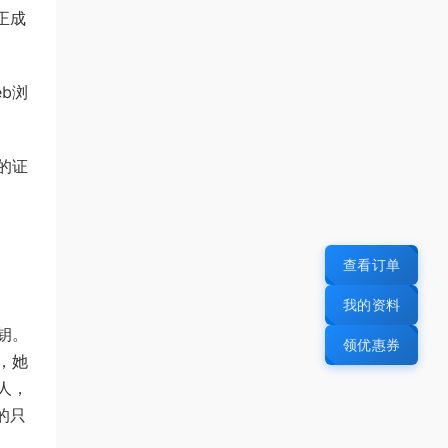
正成
b浏
买的证
查看订单
我的资料
钥。
领优惠券
，她
人，
的只