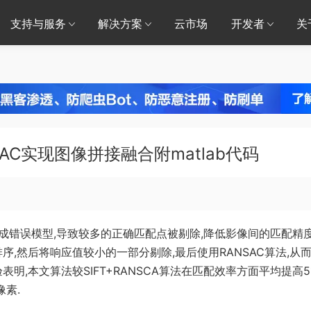
支持与服务
解决方案
云市场
开发者
关
AC实现图像拼接融合附matlab代码
生成错误模型,导致较多的正确匹配点被剔除,降低影像间的匹配精
序,然后将响应值较小的一部分剔除,最后使用RANSAC算法,从
,本文算法较SIFT+RANSCA算法在匹配效率方面平均提高51.
像素.