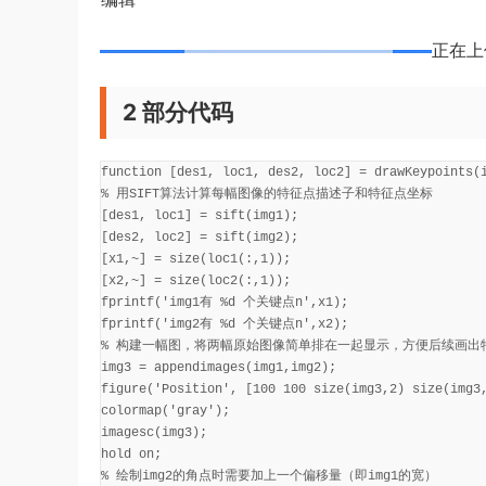
正在上
2 部分代码
function [des1, loc1, des2, loc2] = drawKeypoints(i
% 用SIFT算法计算每幅图像的特征点描述子和特征点坐标

[des1, loc1] = sift(img1);

[des2, loc2] = sift(img2);

[x1,~] = size(loc1(:,1));

[x2,~] = size(loc2(:,1));

fprintf('img1有 %d 个关键点n',x1);

fprintf('img2有 %d 个关键点n',x2);

% 构建一幅图，将两幅原始图像简单排在一起显示，方便后续画出特
img3 = appendimages(img1,img2);

figure('Position', [100 100 size(img3,2) size(img3,
colormap('gray');

imagesc(img3);

hold on;

% 绘制img2的角点时需要加上一个偏移量（即img1的宽）
