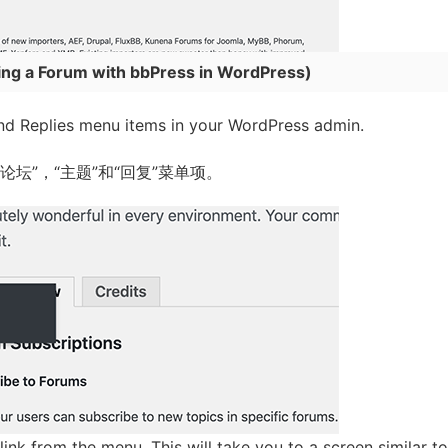
ing a Forum with bbPress in WordPress
)
and Replies menu items in your WordPress admin.
加“论坛”，“主题”和“回复”菜单项。
link from the menu. This will take you to a screen similar to