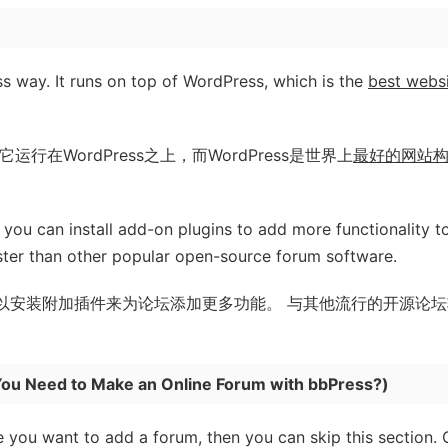
s way. It runs on top of WordPress, which is the
best webs
它运行在WordPress之上，而WordPress是世界上
最好的网站
 you can install add-on plugins to add more functionality t
faster than other popular open-source forum software.
的，您可以安装附加插件来为论坛添加更多功能。 与其他流行的开源论
ou Need to Make an Online Forum with bbPress?
)
 you want to add a forum, then you can skip this section. 