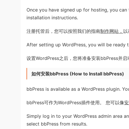
Once you have signed up for hosting, you can
installation instructions.
注册托管后，您可以按照我们的指南
制作网站，
以
After setting up WordPress, you will be ready 
设置WordPress之后，您将准备安装bbPress
如何安装bbPress
(
How to Install bbPress
)
bbPress is available as a WordPress plugin. You
bbPress可作为WordPress插件使用。 您可以像
安
Simply log in to your WordPress admin area a
select bbPress from results.