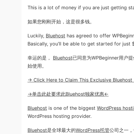
This is a lot of money if you are just getting st
如果您刚刚开始，这是很多钱。
Luckily,
Bluehost
has agreed to offer WPBeginn
Basically, you’ll be able to get started for just
幸运的是，
Bluehost
已同意为WPBeginner
始使用。
→ Click Here to Claim This Exclusive Bluehost
→单击此处要求此Bluehost独家优惠←
Bluehost
is one of the biggest
WordPress host
WordPress hosting provider.
Bluehost
是全球最大的
WordPress托管
公司之一，也