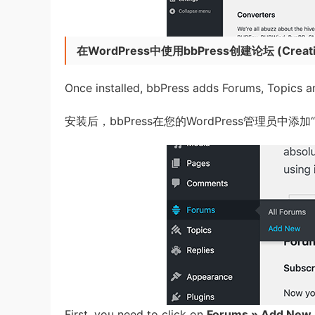
在WordPress中使用bbPress创建论坛
(
Creat
Once installed, bbPress adds Forums, Topics 
安装后，bbPress在您的WordPress管理员中添
First, you need to click on
Forums » Add New