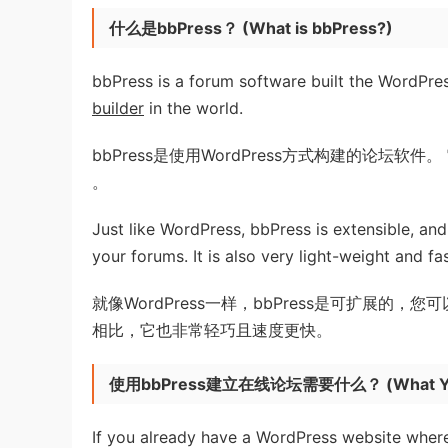
什么是bbPress？
(
What is bbPress?
)
bbPress is a forum software built the WordPres
builder
in the world.
bbPress是使用WordPress方式构建的论坛软件。 
。
Just like WordPress, bbPress is extensible, and
your forums. It is also very light-weight and 
就像WordPress一样，bbPress是可扩展
相比，它也非常轻巧且速度更快。
使用bbPress建立在线论坛需要什么？
(
What Y
If you already have a WordPress website where