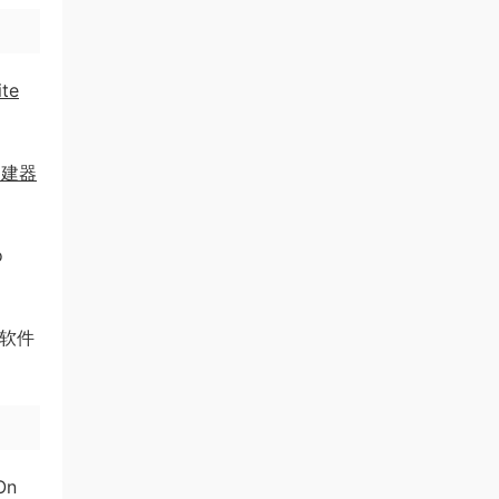
ite
构建器
o
坛软件
On