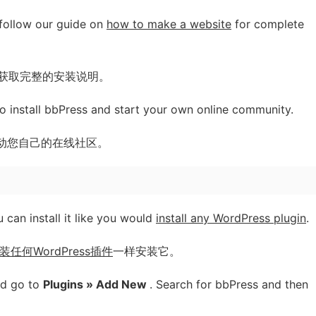
 follow our guide on
how to make a website
for complete
获取完整的安装说明。
to install bbPress and start your own online community.
并启动您自己的在线社区。
 can install it like you would
install any WordPress plugin
.
装任何WordPress插件
一样安装它。
nd go to
Plugins » Add New
. Search for bbPress and then