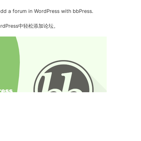
y add a forum in WordPress with bbPress.
rdPress中轻松添加论坛。