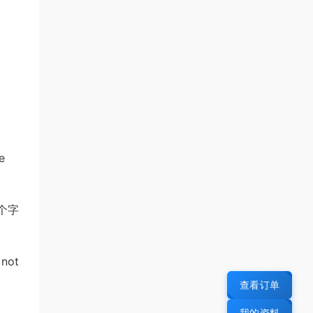
e
个字
 not
查看订单
我的资料