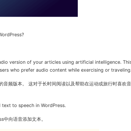
 WordPress?
o version of your articles using artificial intelligence. This
users who prefer audio content while exercising or traveling
的音频版本。 这对于长时间阅读以及帮助在运动或旅行时喜欢
dd text to speech in WordPress.
ess中向语音添加文本。