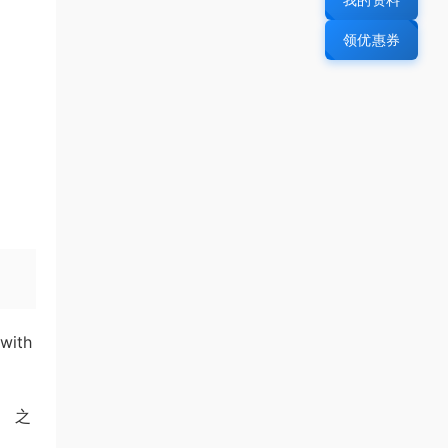
领优惠券
 with
。 之