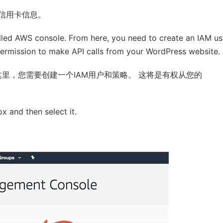
信用卡信息。
alled AWS console. From here, you need to create an IAM us
 permission to make API calls from your WordPress website.
这里，您需要创建一个IAM用户和策略。 这将是有权从您的
x and then select it.