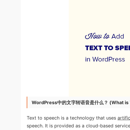
WordPress中的文字转语音是什么？
(
What is
Text to speech is a technology that uses
artifi
speech. It is provided as a cloud-based serv