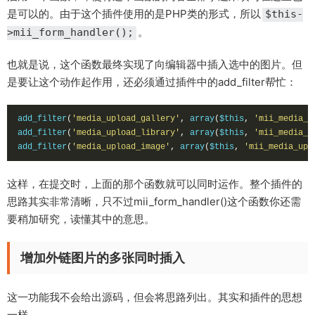
是可以的。由于这个插件使用的是PHP类的形式，所以
$this-
。
>mii_form_handler();
也就是说，这个函数最终实现了向编辑器中插入选中的图片。但
是要让这个动作起作用，还必须通过插件中的add_filter帮忙：
add_filter
(
'media_upload_gallery'
,
 array
(
$this
,
'mii_media_u
add_filter
(
'media_upload_library'
,
 array
(
$this
,
'mii_media_u
add_filter
(
'media_upload_image'
,
 array
(
$this
,
'mii_media_upl
这样，在提交时，上面的那个函数就可以同时运作。整个插件的
思路其实非常清晰，只不过mii_form_handler()这个函数你还需
要稍加研究，读懂其中的意思。
增加外链图片的多张同时插入
这一功能我不会给出源码，但会将思路列出。其实和插件的思想
一样。