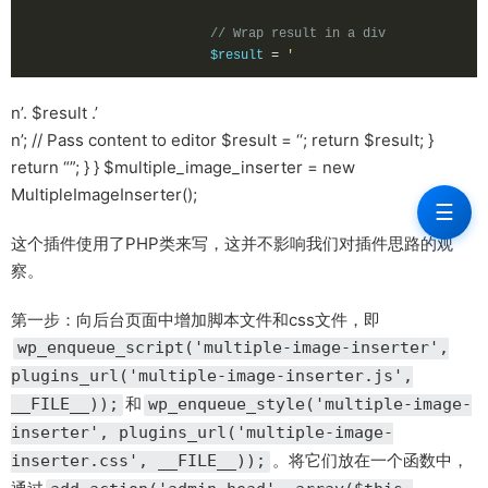
// Wrap result in a div
			$result 
=
'
n’. $result .’
n’; // Pass content to editor $result = ‘‘; return $result; }
return “”; } } $multiple_image_inserter = new
MultipleImageInserter();
☰
这个插件使用了PHP类来写，这并不影响我们对插件思路的观
察。
第一步：向后台页面中增加脚本文件和css文件，即
wp_enqueue_script('multiple-image-inserter',
plugins_url('multiple-image-inserter.js',
和
__FILE__));
wp_enqueue_style('multiple-image-
inserter', plugins_url('multiple-image-
。将它们放在一个函数中，
inserter.css', __FILE__));