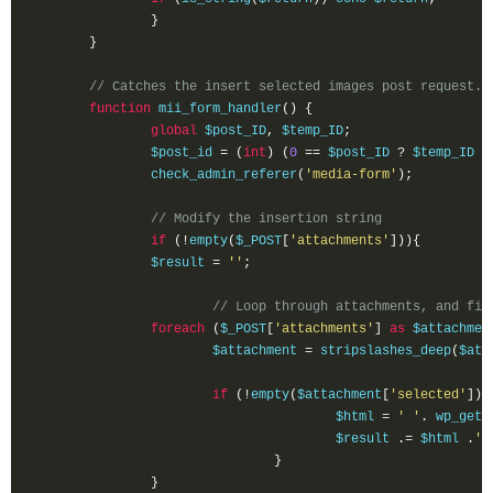
}
}
// Catches the insert selected images post request.
function
 mii_form_handler
()
{
global
 $post_ID
,
 $temp_ID
;
	  	$post_id 
=
(
int
)
(
0
==
 $post_ID 
?
 $temp_ID 
:
	  	check_admin_referer
(
'media-form'
);
// Modify the insertion string
if
(!
empty
(
$_POST
[
'attachments'
])){
	    	$result 
=
''
;
// Loop through attachments, and fin
foreach
(
$_POST
[
'attachments'
]
as
 $attachmen
	      		$attachment 
=
 stripslashes_deep
(
$att
if
(!
empty
(
$attachment
[
'selected'
]))
					$html 
=
' '
.
 wp_get_
					$result 
.=
 $html 
.
'n
}
}