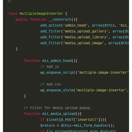
*/
class
MultipleImageInserter
{
public
function
 __construct
(){
		add_action
(
'admin_head'
,
 array
(
$this
,
'mii_a
		add_filter
(
'media_upload_gallery'
,
 array
(
$th
		add_filter
(
'media_upload_library'
,
 array
(
$th
		add_filter
(
'media_upload_image'
,
 array
(
$this
}
function
 mii_admin_head
(){
// Add js
		wp_enqueue_script
(
'multiple-image-inserter'
,
// Add css
		wp_enqueue_style
(
'multiple-image-inserter'
,
 
}
// Filter for media upload popup.
function
 mii_media_upload
(){
if
(
isset
(
$_POST
[
'insertall'
])){
	    	$return 
=
 $this
->
mii_form_handler
();
if
(
is_string
(
$return
))
 echo $return
;