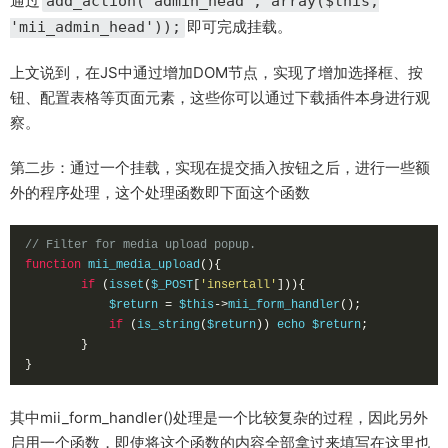
通过
add_action('admin_head', array($this,
即可完成挂载。
'mii_admin_head'));
上文说到，在JS中通过增加DOM节点，实现了增加选择框、按
钮、配置表格等页面元素，这些你可以通过下载插件本身进行观
察。
第二步：通过一个挂载，实现在提交插入按钮之后，进行一些额
外的程序处理，这个处理函数即下面这个函数
// Filter for media upload popup.
function
 mii_media_upload
(){
if
(
isset
(
$_POST
[
'insertall'
])){
	    $return 
=
 $this
->
mii_form_handler
();
if
(
is_string
(
$return
))
 echo $return
;
}
}
其中mii_form_handler()处理是一个比较复杂的过程，因此另外
启用一个函数，即使将这个函数的内容全部拿过来填写在这里也