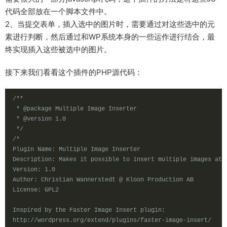
代码全部放在一个脚本文件中。
2、当提交表单，插入选中的图片时，需要通过对这些选中的元
素进行判断，然后通过和WP系统本身的一些运作进行结合，最
终实现插入这些被选中的图片。
接下来我们看看这个插件的PHP源代码：
/**

 * @package Multiple Image Inserter

 * @version 1.0

 */
/*

Plugin Name: Multiple Image Inserter

Description: Makes it possible to insert multiple images at t
Version: 1.0

Author: Christian Wannerstedt @ Kloon Production AB

License: GPL2

Inspired by the Faster Image Insert plugin:

http://wordpress.org/extend/plugins/faster-image-insert/
