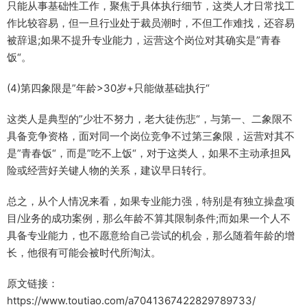
只能从事基础性工作，聚焦于具体执行细节，这类人才日常找工
作比较容易，但一旦行业处于裁员潮时，不但工作难找，还容易
被辞退;如果不提升专业能力，运营这个岗位对其确实是”青春
饭“。
(4)第四象限是”年龄>30岁+只能做基础执行“
这类人是典型的”少壮不努力，老大徒伤悲“，与第一、二象限不
具备竞争资格，面对同一个岗位竞争不过第三象限，运营对其不
是”青春饭“，而是”吃不上饭“，对于这类人，如果不主动承担风
险或经营好关键人物的关系，建议早日转行。
总之，从个人情况来看，如果专业能力强，特别是有独立操盘项
目/业务的成功案例，那么年龄不算其限制条件;而如果一个人不
具备专业能力，也不愿意给自己尝试的机会，那么随着年龄的增
长，他很有可能会被时代所淘汰。
原文链接：
https://www.toutiao.com/a7041367422829789733/