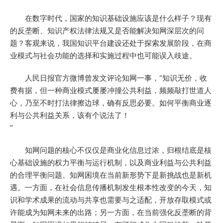
在数字时代，国家的知识基础设施应该是什么样子？现有
的反垄断、知识产权法律法规又是否能解决知网深层次的问
题？客观来说，我国知识平台建设还处于探索发展阶段，在商
业模式与社会功能的选择和实施过程中也可能误入歧途。
人民日报官方微博曾发文评论知网一事，“知识无价，收
费有据，但一种商业模式屡屡冲撞公共利益，频频敲打世道人
心，乃至不时打法律擦边球，确有反思必要。如何平衡商业逐
利与公共利益关系，该有个说法了！
”
知网问题的核心不仅仅是商业化信息过浓，归根结底是核
心基础设施的权力平衡与运行机制，以及商业利益与公共利益
的合理平衡问题。知网困境在当前新形势下是新挑战也是新机
遇。一方面，在社会信息传播机制发生根本性改变的今天，知
识和学术成果的流动与共享也需要与之适配，开放存取模式或
许能成为知网未来的出路；另一方面，在当前强化反垄断的背