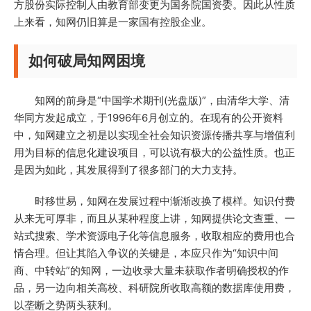
方股份实际控制人由教育部变更为国务院国资委。因此从性质
上来看，知网仍旧算是一家国有控股企业。
如何破局知网困境
知网的前身是“中国学术期刊(光盘版)”，由清华大学、清
华同方发起成立，于1996年6月创立的。在现有的公开资料
中，知网建立之初是以实现全社会知识资源传播共享与增值利
用为目标的信息化建设项目，可以说有极大的公益性质。也正
是因为如此，其发展得到了很多部门的大力支持。
时移世易，知网在发展过程中渐渐改换了模样。知识付费
从来无可厚非，而且从某种程度上讲，知网提供论文查重、一
站式搜索、学术资源电子化等信息服务，收取相应的费用也合
情合理。但让其陷入争议的关键是，本应只作为“知识中间
商、中转站”的知网，一边收录大量未获取作者明确授权的作
品，另一边向相关高校、科研院所收取高额的数据库使用费，
以垄断之势两头获利。