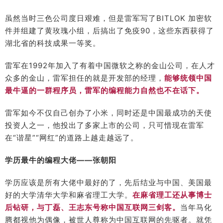
虽然当时三色公司度日艰难，但是雷军写了BITLOK 加密软
件并组建了黄玫瑰小组，后搞出了免疫90，这些东西获得了
湖北省的科技成果一等奖。
雷军在1992年加入了有着中国微软之称的金山公司，在人才
众多的金山，雷军担任的就是开发部的经理，
能够统领中国
最牛逼的一群程序员，雷军的编程能力自然也不在话下。
雷军如今不仅自己创办了小米，同时还是中国最成功的天使
投资人之一，他投出了多家上市的公司，只可惜现在雷军
在“谐星”“网红”的道路上越走越远了。
学历最牛的编程大佬——张朝阳
学历应该是所有大佬中最好的了，先后结业与中国、美国最
好的大学清华大学和麻省理工大学。
在麻省理工还从事博士
后钻研，与丁磊、王志东号称中国互联网三剑客。
当年马化
腾都视他为偶像，被世人尊称为中国互联网的先驱者。就凭