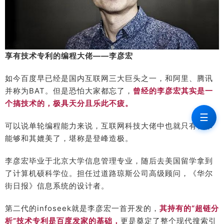
享有技术专利的编程大佬——李彦宏
如今百度早已经是国内互联网三大巨头之一，和阿里、腾讯
并称为BAT。但是恐怕大家都忘了，
曾经的李彦宏其实是一
个搞技术的，极具天分且乐此不疲。
☰
可以说单轮编程能力来说，互联网科技大佬中也就只有雷军
能够和其媲美了，堪称是登峰造极。
李彦宏毕业于北京大学信息管理专业，随后去美国留学拿到
了计算机硕科学位。担任过道路琼斯公司高级顾问，《华尔
街日报》信息系统的设计者。
第二代的infoseek就是李彦宏一首开发的，
其持有的“超链分
析”技术专利是百度发家的基础，
更是奠定了整个现代搜索引