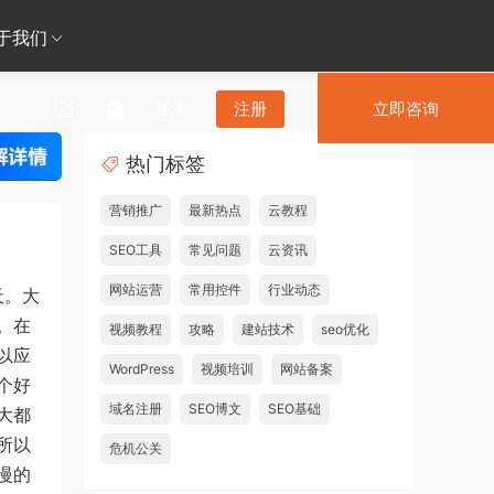
于我们
登录
注册
立即咨询
热门标签
营销推广
最新热点
云教程
SEO工具
常见问题
云资讯
网站运营
常用控件
行业动态
天。大
。在
视频教程
攻略
建站技术
seo优化
以应
WordPress
视频培训
网站备案
个好
域名注册
SEO博文
SEO基础
大都
所以
危机公关
慢的