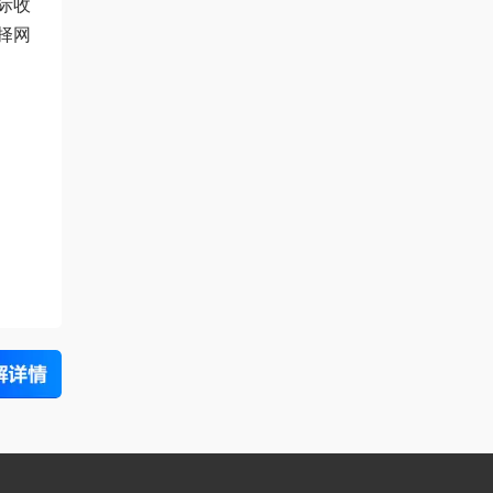
际收
择网