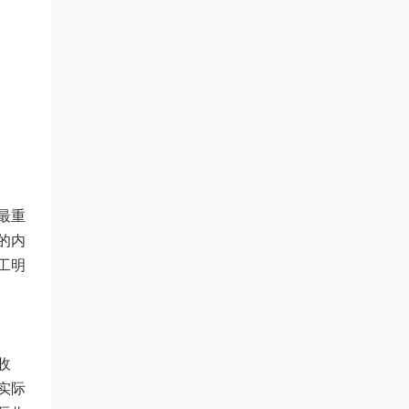
最重
的内
工明
收
实际