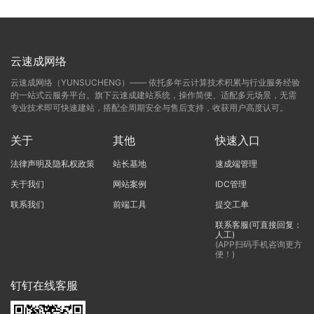
云速成网络
云速成网络（YUNSUCHENG）—— 依托多年云计算技术积累与行业服务经验
的一站式云服务平台。旗下云速成建站系统，操作简便、适配多元场景，无需
专业技术即可快速建站，搭配全周期安全与售后支持，收获用户高度认可。
关于
其他
快速入口
法律声明及隐私权政策
站长基地
速成端管理
关于我们
网站案例
IDC管理
联系我们
前端工具
提交工单
联系客服(可直接回复：
人工)
(APP扫码手机咨询更方
便！)
钉钉在线客服