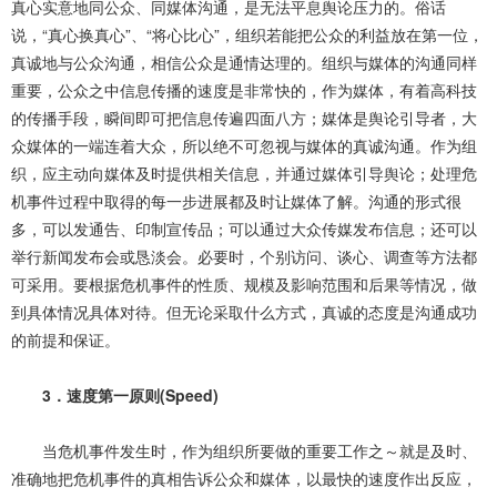
真心实意地同公众、同媒体沟通，是无法平息舆论压力的。俗话
说，“真心换真心”、“将心比心”，组织若能把公众的利益放在第一位，
真诚地与公众沟通，相信公众是通情达理的。组织与媒体的沟通同样
重要，公众之中信息传播的速度是非常快的，作为媒体，有着高科技
的传播手段，瞬间即可把信息传遍四面八方；媒体是舆论引导者，大
众媒体的一端连着大众，所以绝不可忽视与媒体的真诚沟通。作为组
织，应主动向媒体及时提供相关信息，并通过媒体引导舆论；处理危
机事件过程中取得的每一步进展都及时让媒体了解。沟通的形式很
多，可以发通告、印制宣传品；可以通过大众传媒发布信息；还可以
举行新闻发布会或恳淡会。必要时，个别访问、谈心、调查等方法都
可采用。要根据危机事件的性质、规模及影响范围和后果等情况，做
到具体情况具体对待。但无论采取什么方式，真诚的态度是沟通成功
的前提和保证。
3．速度第一原则(Speed)
当危机事件发生时，作为组织所要做的重要工作之～就是及时、
准确地把危机事件的真相告诉公众和媒体，以最快的速度作出反应，