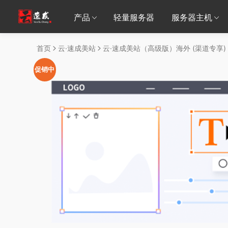
产品
轻量服务器
服务器主机
首页
云·速成美站
云·速成美站（高级版）海外 (渠道专享)
促销中