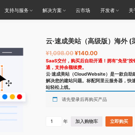
支持与服务
解决方案
云市场
开发者
关
云·速成美站（高级版）海外 (
¥
1,098.00
¥
140.00
SaaS交付，购买后自助开通！拥有“免登”
通，支持余额续费。
云·速成美站（CloudWebsite）是一
解决您的建站问题。标配阿里云服务器，快速
站轻松上线。
请先
登录
后再购买产品
云
年
加入购物车
立即购买
·
速