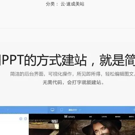
分类：
云·速成美站
成
美
站
（
高
级
版
）
海
外
(
渠
道
专
享
)
数
量