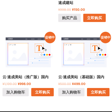
速成建站
¥
998.00
¥
150.00
购买产品
立即购买
促销中
促销中
云·速成美站（推广版）国内
云·速成美站（基础版）国内
¥
1,199.00
¥
998.00
¥
500.00
¥
499.00
加入购物车
立即购买
加入购物车
立即购买