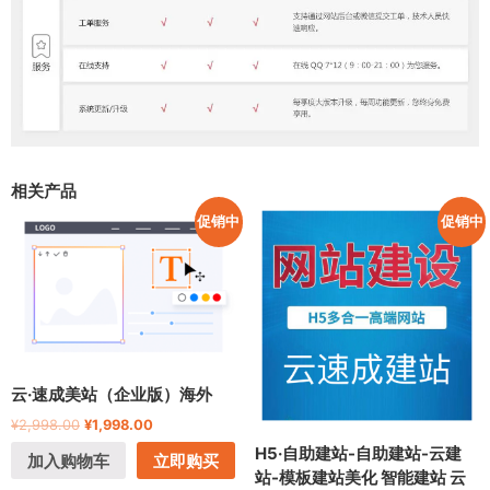
相关产品
促销中
促销中
云·速成美站（企业版）海外
¥
2,998.00
¥
1,998.00
H5·自助建站-自助建站-云建
加入购物车
立即购买
站-模板建站美化 智能建站 云