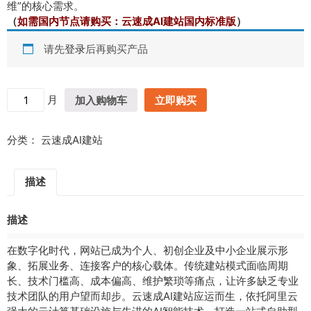
维”的核心需求。
（
如需国内节点请购买：
云速成AI建站国内标准版
）
请先
登录
后再购买产品
【
月
加入购物车
立即购买
月
付
分类：
云速成AI建站
】
云
速
描述
成
A
I
描述
建
站
在数字化时代，网站已成为个人、初创企业及中小企业展示形
-
象、拓展业务、连接客户的核心载体。传统建站模式面临周期
选
长、技术门槛高、成本偏高、维护繁琐等痛点，让许多缺乏专业
云
技术团队的用户望而却步。云速成AI建站应运而生，依托阿里云
速