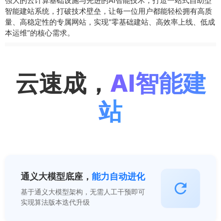
强大的云计算基础设施与先进的AI智能技术，打造一站式自助型
成
智能建站系统，打破技术壁垒，让每一位用户都能轻松拥有高质
A
量、高稳定性的专属网站，实现“零基础建站、高效率上线、低成
I
本运维”的核心需求。
智
能
建
云速成，
AI智能建
站
智
能
站
设
计
建
站
平
台
（
通义大模型底座，
能力自动进化
中
基于通义大模型架构，无需人工干预即可
国
实现算法版本迭代升级
香
港