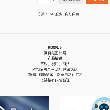
页
截
分类：
API服务
,
官方自营
屏
快
照
服
务
数
量
规格说明
网页截图快照
产品描述
直观、易用、简洁
对指定网页url进行截图快照
前端UI辅助测试，网页自动化存档
短链接有效性验证