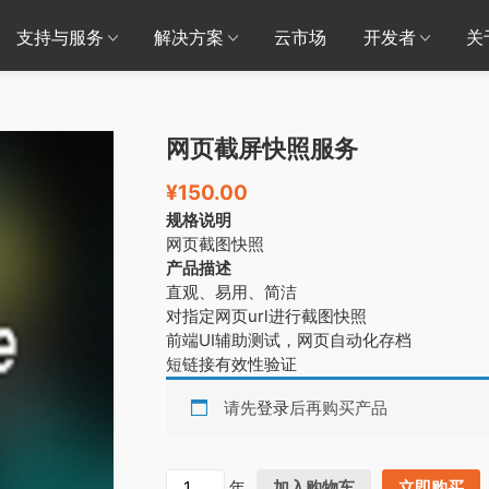
支持与服务
解决方案
云市场
开发者
关
网页截屏快照服务
¥
150.00
规格说明
网页截图快照
产品描述
直观、易用、简洁
对指定网页url进行截图快照
前端UI辅助测试，网页自动化存档
短链接有效性验证
请先
登录
后再购买产品
网
年
加入购物车
立即购买