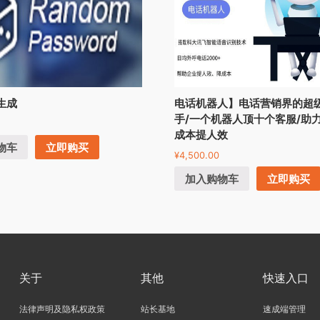
生成
电话机器人】电话营销界的超
手/一个机器人顶十个客服/助
成本提人效
物车
立即购买
¥
4,500.00
加入购物车
立即购买
关于
其他
快速入口
法律声明及隐私权政策
站长基地
速成端管理