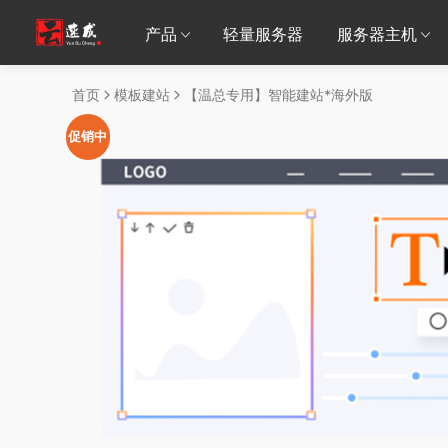
产品
轻量服务器
服务器主机
首页
模板建站
【温总专用】智能建站*海外版
促销中