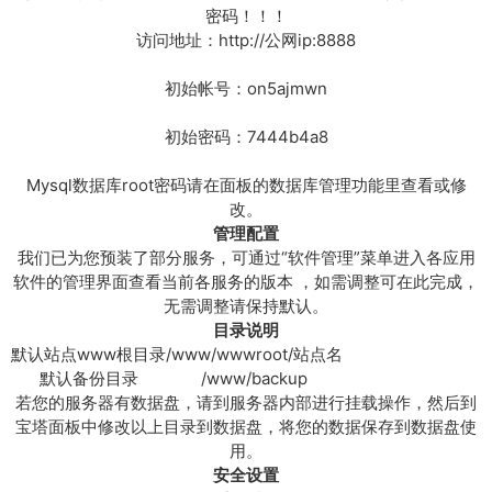
板
密码！！！
管
访问地址：http://公网ip:8888
理
）
初始帐号：on5ajmwn
数
量
初始密码：7444b4a8
Mysql数据库root密码请在面板的数据库管理功能里查看或修
改。
管理配置
我们已为您预装了部分服务，可通过“软件管理”菜单进入各应用
软件的管理界面查看当前各服务的版本 ，如需调整可在此完成，
无需调整请保持默认。
目录说明
默认站点www根目录
/www/wwwroot/站点名
默认备份目录
/www/backup
若您的服务器有数据盘，请到服务器内部进行挂载操作，然后到
宝塔面板中修改以上目录到数据盘，将您的数据保存到数据盘使
用。
安全设置