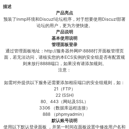
坛
描述
（
产品亮点
L
预装了lnmp环境和Discuz!论坛程序，对于想要使用Discuz!部署
N
论坛的用户，更为方便快捷。
M
产品说明
P
基本使用说明
_
管理面板登录
c
通过管理面板地址：http://服务器外网IP:8888打开面板管理页
e
面，若无法访问，请核实您的本ECS实例的安全组是否有配置规
n
则来放行8888端口，如果没有请添加规则。
t
注意：
o
s
如需对外提供以下服务还需要添加相应端口的安全组规则，如：
7
21（FTP）
.
22 (SSH)
6
80、443（网站及SSL）
_
3306 （数据库远程连接）
宝
888 （phpmyadmin）
塔
默认账号说明
面
使用以下默认登录面板 ，并第一时间在面板设置中修改用户名和