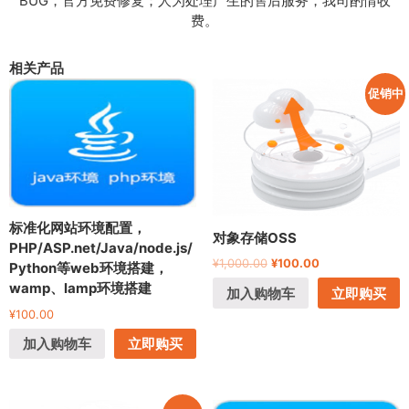
BUG，官方免费修复；人为处理产生的售后服务，我司酌情收
费。
相关产品
促销中
标准化网站环境配置，
对象存储OSS
PHP/ASP.net/Java/node.js/
¥
1,000.00
¥
100.00
Python等web环境搭建，
wamp、lamp环境搭建
加入购物车
立即购买
¥
100.00
加入购物车
立即购买