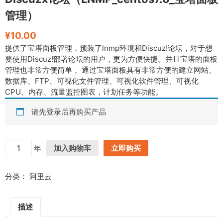
管理）
¥
10.00
提供了宝塔面板管理，预装了lnmp环境和Discuz!论坛，对于想
要使用Discuz!部署论坛的用户，更为方便快捷。并且宝塔的面板
管理也非常方便简单， 通过宝塔面板具有非常方便的建立网站、
数据库、FTP、可视化文件管理、可视化软件管理、可视化
CPU、内存、流量监控图表，计划任务等功能。
请先
登录
后再购买产品
D
年
加入购物车
立即购买
i
s
分类：
阿里云
c
u
z
描述
x
论