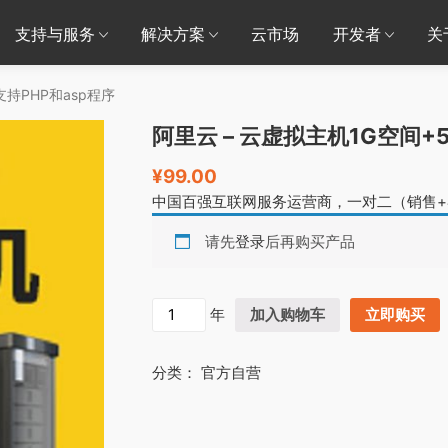
支持与服务
解决方案
云市场
开发者
关
支持PHP和asp程序
阿里云 – 云虚拟主机1G空间+
¥
99.00
中国百强互联网服务运营商，一对二（销售
请先
登录
后再购买产品
阿
年
加入购物车
立即购买
里
云
分类：
官方自营
-
云
虚
拟