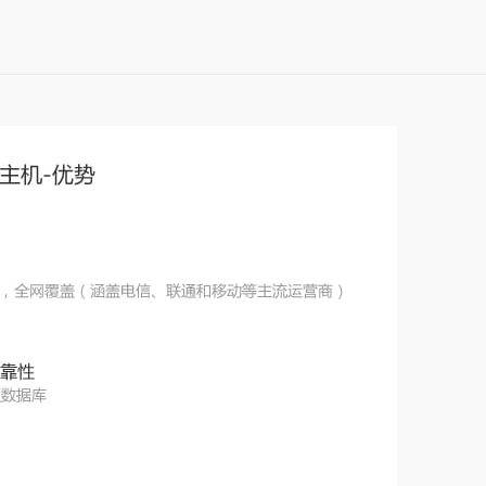
主
机
1
G
空
间
+
5
0
M
数
据
库
支
持
P
H
P
和
a