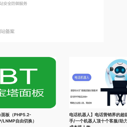
s
p
程
序
数
量
x面板（PHP5.2-
电话机器人】电话营销界的超
MP/LNMP自由切换）
手/一个机器人顶十个客服/助