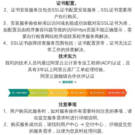
全
证书配置。
站
2、证书安装服务仅包含SSL证书配置安装服务，SSL证书需要用
H
户自行购买。
T
3、安装服务验收标准以访问域名能成功加载对应SSL证书为准，
T
如配置后由程序兼容问题导致的访问https页面不能正确显示，需
P
要自行检查网站程序或联系程序服务商解决。
S
4、SSL证书故障排查服务范围包括：证书配置异常，证书无法正
加
常工作的排查解决。
密
技术实力
数
我司的技术人员均通过阿里云云计算专业工程师(ACP)认证，且
量
具有3年以上阿里云原厂工单处理经验。
阿里云旗舰级合作伙伴认证
注意事项
1、用户购买此服务时，如对服务操作有需要特别注意的事项，请
在提交服务需求时进行详细说明。
2、购买服务成功后，请找到用户中心 -> 交付中心， 仔细提交您
的服务需求，以便为您及时处理问题。