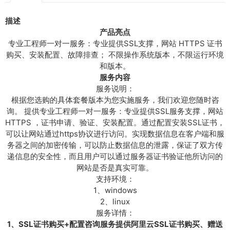
证
书
描述
安
产品亮点
装
专业工程师一对一服务：专业提供SSL支撑，网站 HTTPS 证书
H
购买、安装配置、故障排查； 不限操作系统版本，不限运行环境
T
和版本。
T
服务内容
P
服务说明：
S
根据您选购的具体套餐版本为您实施服务，我们欢迎您随时咨
证
询。 提供专业工程师一对一服务：专业提供SSL服务支撑，网站
书
HTTPS ，证书申请、验证、安装配置。通过配置安装SSL证书，
购
可以让网站通过https协议进行访问。实现数据信息在客户端和服
买
务器之间的加密传输，可以防止数据信息的泄露，保证了双方传
S
递信息的安全性，而且用户可以通过服务器证书验证他所访问的
S
网站是否是真实可靠。
L
支持环境：
证
1、windows
书
2、linux
申
服务详情：
请
1、SSL证书购买+配置咨询服务提供阿里云SSL证书购买、赠送