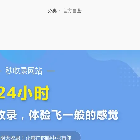
建
分类：
官方自营
站
】
S
E
O
可
快
速
收
录
、
企
业
可
视
化
模
板
建