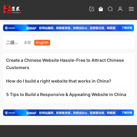
二级分
全部
English
类
Create a Chinese Website Hassle-Free to Attract Chinese
Customers
How do I build a right website that works in China?
5 Tips to Build a Responsive & Appealing Website in China