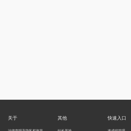
关于
其他
快速入口
法律声明及隐私权政策
站长基地
速成端管理