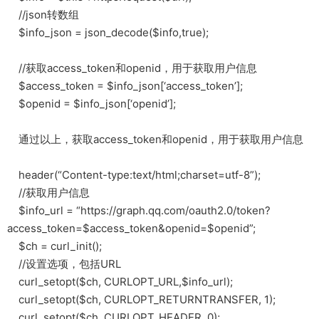
//json转数组
$info_json = json_decode($info,true);
//获取access_token和openid，用于获取用户信息
$access_token = $info_json[‘access_token’];
$openid = $info_json[‘openid’];
通过以上，获取access_token和openid，用于获取用户信息
header(“Content-type:text/html;charset=utf-8”);
//获取用户信息
$info_url = “https://graph.qq.com/oauth2.0/token?
access_token=$access_token&openid=$openid”;
$ch = curl_init();
//设置选项，包括URL
curl_setopt($ch, CURLOPT_URL,$info_url);
curl_setopt($ch, CURLOPT_RETURNTRANSFER, 1);
curl_setopt($ch, CURLOPT_HEADER, 0);