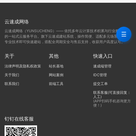
云速成网络
云速成网络（YUNSUCHENG）—— 依托多年云计算技术积累与行业服务经验
☰
的一站式云服务平台。旗下云速成建站系统，操作简便、适配多元场景，无需
专业技术即可快速建站，搭配全周期安全与售后支持，收获用户高度认可。
关于
其他
快速入口
法律声明及隐私权政策
站长基地
速成端管理
关于我们
网站案例
IDC管理
联系我们
前端工具
提交工单
联系客服(可直接回复：
人工)
(APP扫码手机咨询更方
便！)
钉钉在线客服