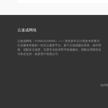
云速成网络
云速成网络（YUNSUCHENG）—— 依托多年云计算技术积累与
行业服务经验的一站式云服务平台。旗下云速成建站系统，操作简
便、适配多元场景，无需专业技术即可快速建站，搭配全周期安全
与售后支持，收获用户高度认可。
站内