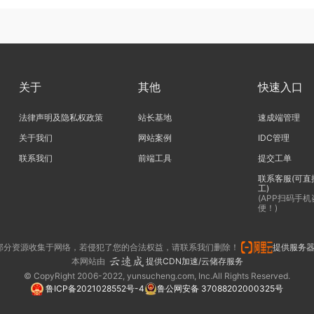
关于
其他
快速入口
法律声明及隐私权政策
站长基地
速成端管理
关于我们
网站案例
IDC管理
联系我们
前端工具
提交工单
联系客服(可直
工)
(APP扫码手
便！)
部分资源收集于网络，若侵犯了您的合法权益，请联系我们删除！
提供服务
本网站由
提供CDN加速/云储存服务
© CopyRight 2006-2022, yunsucheng.com, Inc.All Rights Reserved.
鲁ICP备2021028552号-4
鲁公网安备 37088202000325号