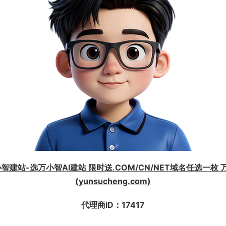
智建站-选万小智AI建站 限时送.COM/CN/NET域名任选一枚
(yunsucheng.com)
代理商ID：17417