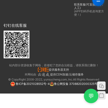
☰
联系客服(可直接回复：
人工)
(APP扫码手机咨询更方
便！)
钉钉在线客服
站内部分资源收集于网络，若侵犯了您的合法权益，请联系我们删除！
提供服务器支持
本网站由
提供CDN加速/云储存服务
© CopyRight 2006-2022, yunsucheng.com, Inc.All Rights Reserved.
鲁ICP备2021028552号-4
鲁公网安备 37088202000325号
💬