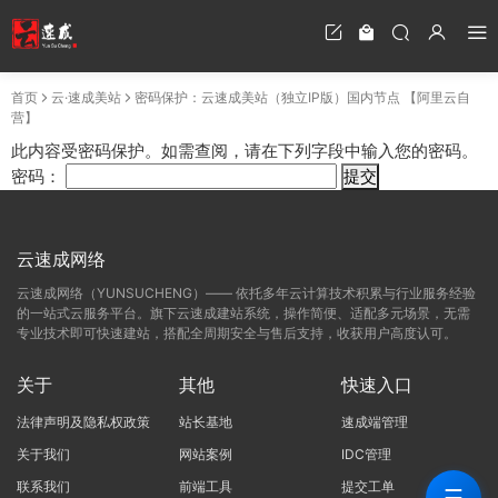
首页
云·速成美站
密码保护：云速成美站（独立IP版）国内节点 【阿里云自
营】
此内容受密码保护。如需查阅，请在下列字段中输入您的密码。
密码：
云速成网络
云速成网络（YUNSUCHENG）—— 依托多年云计算技术积累与行业服务经验
的一站式云服务平台。旗下云速成建站系统，操作简便、适配多元场景，无需
专业技术即可快速建站，搭配全周期安全与售后支持，收获用户高度认可。
关于
其他
快速入口
法律声明及隐私权政策
站长基地
速成端管理
关于我们
网站案例
IDC管理
联系我们
前端工具
提交工单