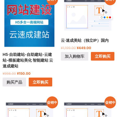
云·速成美站（独立IP）国内
¥
1,199.00
¥
449.00
H5·自助建站-自助建站-云建
加入购物车
立即购买
站-模板建站美化 智能建站 云
速成建站
¥
998.00
¥
150.00
购买产品
立即购买
促销中
促销中