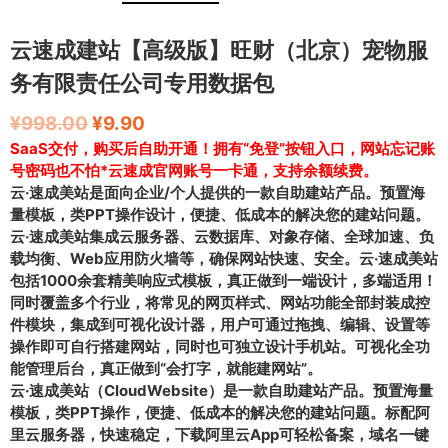
云速成建站【高级版】旺财（北京）宠物服
务有限责任公司专用数据包
¥
998.00
¥
9.90
SaaS交付，购买后自助开通！拥有“免登”按钮入口，网站忘记账
号密码也不怕*云速成官网账号一卡通，支持余额续费。
云·速成美站是面向企业/个人提供的一款自助建站产品。预置海
量模板，类PPT操作设计，便捷、低成本的解决您的建站问题。
云·速成美站集成云服务器、云数据库、对象存储、全球加速、负
载均衡、Web应用防火墙等，确保网站快速、安全。云·速成美站
包括1000余套精美响应式模板，真正做到一端设计，多端适用！
同时覆盖多个行业，将常见的网页样式、网站功能全部封装成控
件模块，集成到可视化设计器，用户可通过拖拽、编辑、设置等
操作即可自行搭建网站，同时也可独立设计手机站。可视化全功
能管理后台，真正做到“会打字，就能建网站”。
云·速成美站（CloudWebsite）是一款自助建站产品。预置海量
模板，类PPT操作，便捷、低成本的解决您的建站问题。标配阿
里云服务器，快速稳定，下载阿里云App可轻松备案，域名一键