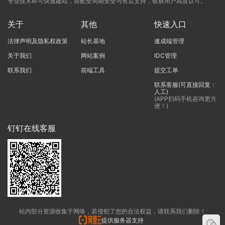
专业技术即可快速建站，搭配全周期安全与售后支持，收获用户高度认可。
关于
其他
快速入口
法律声明及隐私权政策
站长基地
速成端管理
关于我们
网站案例
IDC管理
联系我们
前端工具
提交工单
联系客服(可直接回复：
人工)
(APP扫码手机咨询更方
便！)
钉钉在线客服
站内部分资源收集于网络，若侵犯了您的合法权益，请联系我们删除！
提供服务器支持