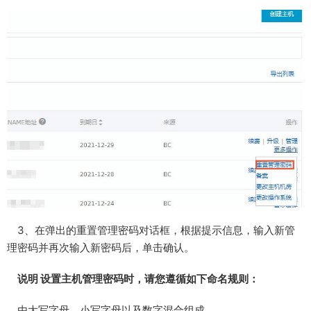
3、在弹出的重置管理密码对话框，根据提示信息，输入新管
理密码并再次输入新密码后，单击确认。
说明 设置主机管理密码时，请您遵循如下命名规则：
由大写字母、小写字母以及数字混合组成。