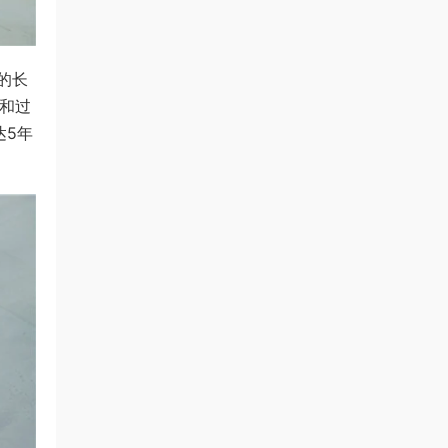
的长
和过
达5年