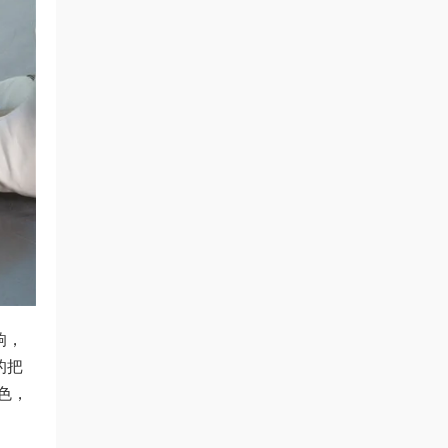
响，
的把
色，