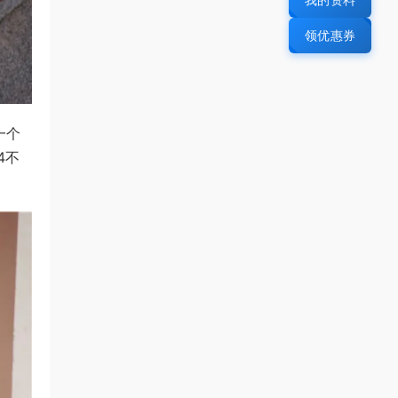
领优惠券
一个
4不