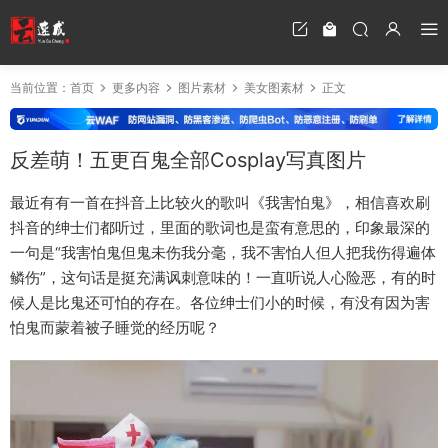
当前位置：
首页
更多内容
图片素材
美女图素材
正文
反差萌！五更百鬼全部Cosplay写真图片
最近有有一首在抖音上比较火的歌叫《我害怕鬼》，相信喜欢刷
抖音的绅士们都听过，里面的歌词也是蛮有意思的，印象最深的
一句是“我害怕鬼但鬼未伤我分毫，我不害怕人但人把我伤得遍体
鳞伤”，这句话是挺充满讽刺意味的！一直听说人心险恶，有的时
候人是比鬼还可怕的存在。各位绅士们小的时候，有没有因为害
怕鬼而蒙着被子睡觉的经历呢？