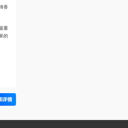
择香
最重
算的