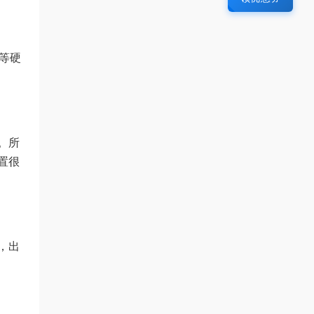
等硬
。所
置很
，出