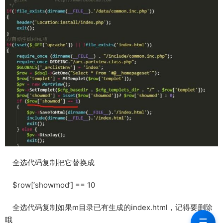
全选代码复制把它替换成
$row[‘showmod’] == 10
全选代码复制如果m目录已有生成的index.html，记得要删除
哦
☰