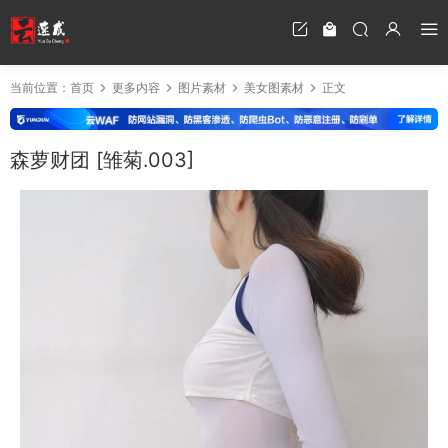
当前位置：
首页
更多内容
图片素材
美女图素材
正文
森萝财团 [雏菊.003]