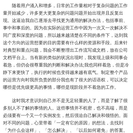
随着用户涌入和增多，日常的工作量相对于复杂问题的工作
量开始减少，许多更大更复杂的问题问题开始出现并且反复出
现。这逼迫我自己逐渐去寻找更为通用的解决办法，包括事前、
事中和事后的。因为在实际的运营工作中因为一次又一次解决不
同广度和深度的问题，所以越来越清楚在不同的条件下，达到我
这个方向的运营想要的目的需要有什么样的资源和手段。后来针
对典型和重点问题，我会不断整理出工作流写成文档，放在公司
文档平台上。当有新的类似的状况出现时，我发现上级和同事会
着急，但仍会很尊重我的判断和解决办法;我也同样着急，但是冷
静下来更快了，执行的时候也变得越来越有底气。制定整个产品
的运营方向时我所负责的部分我也有了很大的话语权，可以决定
哪些是优先级更高的事情，哪些是现阶段并不着急的工作。
这时我才意识到自己并不是无足轻重的人了，而是了解了很
多别人不了解的事情的人。这些事情并不机密，也不高端，而是
必须要有一个又一个实例发生，然后强迫自己解决和领悟的。面
对不同的问题，心里带着「一定有它的原因」的想法，去找到
「为什么会这样」、「怎么解决」、「以后如何避免」的答案。