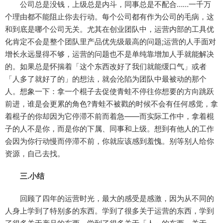
公司总是没钱，上级总是内斗，同事总是不配合……一千万
个理由都不能阻止你去行动。每个公司都有作为公司的毛病，这
和到底是哪个公司无关。尤其在创业团队中，运营内部的工具优
化肯定不会是整个团队里产品优先级最高的问题;运营的人手面对
增长永远显得不够，运营的问题也不是单纯靠增加人手就能解决
的。如果总是怀揣着「这个东西改好了我们就能缓口气」或者
「人多了就好了的」的想法，就会沦陷为团队中最被动的那个
人。想象一下：拿一个棍子去促使青蛙不停往你想要的方向跳跃
前进，谁是会更累的角色?青蛙不被戳的时候不会有任何感觉，拿
着棍子的你却因为它停滞不前而着急——而实际工作中，拿着棍
子的人不是你，而是你的下属、同事和上级。想到有他人的工作
会因为你行动慢而停滞不前，你就应该感到羞愧。别等别人给你
资源，自己去找。
三.小结
回顾了四年的运营时光，最大的感受是感激，因为从不同的
人身上学到了特别多的东西。学到了很多关于运营的东西，学到