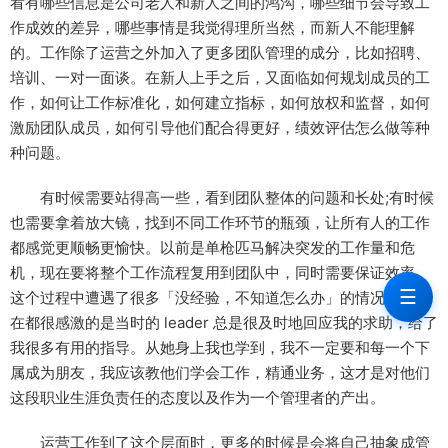
看有哪些信息是公司老人和新人之间的鸿沟，哪些细节会导致工
作成效的差异，哪些事情是我觉得理所当然，而新人不能理解
的。工作除了运营之外加入了更多团队管理的成分，比如招聘、
培训、一对一面谈。在新人上手之后，又面临如何规划成员的工
作，如何让工作标准化，如何建立指标，如何放权和监督，如何
激励团队成员，如何引导他们配合得更好，绩效评估怎么做等种
种问题。
有时候需要站得高一些，看到团队整体的问题和长处;有时候
也需要拿着放大镜，找到不同工作环节的瓶颈，让所有人的工作
都感觉更顺畅更愉快。以前是单枪匹马解决突发的工作量和危
机，现在要将整个工作流程复用到团队中，同时需要保证效率。
☰
这个过程中遭遇了很多「没经验，不知道怎么办」的情况，到现
在都很感激的是当时的 leader 总是很及时地回应我的求助，给了
我很多有用的指导。从她身上我也学到，我不一定要和每一个下
属成为朋友，我应该教他们学会工作，精通业务，这才是对他们
这段职业生涯负责任的态度以及作为一个管理者的产出。
运营工作到了这个层面时，更多的时候是会将自己抽象成管