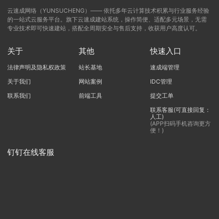
云速成网络（YUNSUCHENG）—— 依托多年云计算技术积累与行业服务经验
的一站式云服务平台。旗下云速成建站系统，操作简便、适配多元场景，无需
专业技术即可快速建站，搭配全周期安全与售后支持，收获用户高度认可。
关于
其他
快速入口
法律声明及隐私权政策
站长基地
速成端管理
关于我们
网站案例
IDC管理
联系我们
前端工具
提交工单
联系客服(可直接回复：
人工)
(APP扫码手机咨询更方
便！)
钉钉在线客服