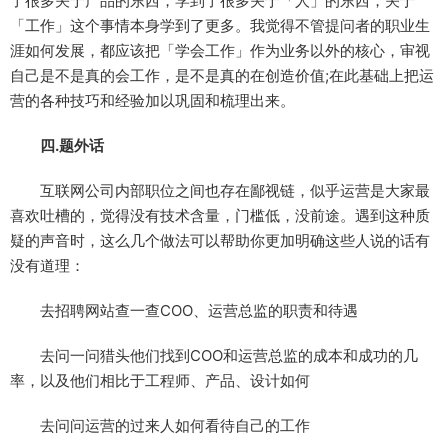
了很多关于产品的东西，学到了很多关于「人」的东西，关于
「工作」这个事情本身学到了更多。我觉得不管提问者的职业生
涯如何发展，都应该把「学会工作」作为业务以外的核心，审视
自己是不是真的会工作，是不是真的在创造价值;在此基础上把运
营的各种技巧和经验加以巩固和梳理出来。
四.题外话
互联网公司内部职位之间也存在鄙视链，似乎运营是大家最
喜欢吐槽的，觉得没有技术含量，门槛低，没前途。遇到这种质
疑的声音时，这么几个做法可以帮助你更加明确这些人说的话有
没有道理：
去招聘网站查一查COO、运营总监的职责和待遇
去问一问猎头他们找到COO和运营总监的成本和成功的几
率，以及他们相比于工程师、产品、设计如何
去问问运营的过来人如何看待自己的工作