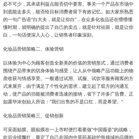
必不可少，其承诺利益点能否切中要害。事关一个产品在市场中
到底能走多久，能否给目标消费者留下有效记忆。如大家所熟悉
的一句广告语“白大夫，就是让你白”，在众多化妆品还在懵懵懂
懂时期，就明确的提出了自己的卖点，就是针对祛斑，就是让你
白，一句话便深入人心，让销售者印象深刻。
化妆品营销策略二、体验营销
以体验为中心为顾客创造全新美的价值的营销形式，通过消费者
围绕产品带来的切身体验与感受，让人从中领略产品功能上的物
质收获与情感享受。一般通过试用、试服、试饮等服务顾客的方
式来展开，由于满足了个性化的需求，建立起了双方的沟通互
动，使产品的功能被消费者迅速的接纳，省下了许多广告费。正
如露华浓创始人所说：“我们出售的不是口红，而是希望。”
化妆品营销策略三、促销创新
可采面贴膜、眼贴膜在一上市时便打着要做“中国薇姿”的战略，
此后业绩飘红，奠定了自己在国内中草药基础护肤领域的品牌的