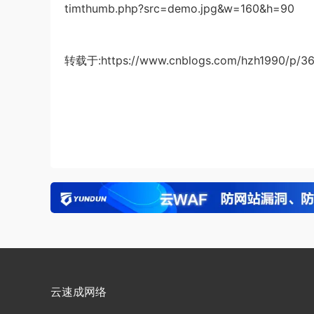
timthumb.php?src=demo.jpg&w=160&h=90
转载于:https://www.cnblogs.com/hzh1990/p/36
云速成网络