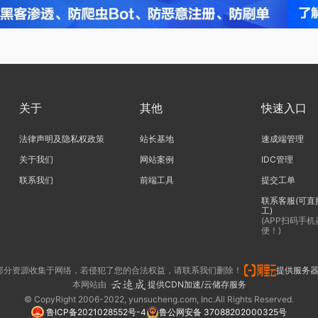
关于
其他
快速入口
法律声明及隐私权政策
站长基地
速成端管理
关于我们
网站案例
IDC管理
联系我们
前端工具
提交工单
联系客服(可直
工)
(APP扫码手
便！)
部分资源收集于网络，若侵犯了您的合法权益，请联系我们删除！
提供服务
本网站由
提供CDN加速/云储存服务
© CopyRight 2006-2022, yunsucheng.com, Inc.All Rights Reserved.
鲁ICP备2021028552号-4
鲁公网安备 37088202000325号