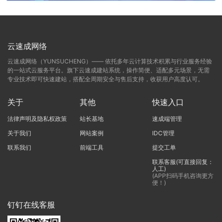
云速成网络
云速成网络（YUNSUCHENG）—— 依托多年云计算技术积累与行业服务经验
的一站式云服务平台。旗下云速成建站系统，操作简便、适配多元场景，无需
专业技术即可快速建站，搭配全周期安全与售后支持，收获用户高度认可。
关于
其他
快速入口
法律声明及隐私权政策
站长基地
速成端管理
关于我们
网站案例
IDC管理
联系我们
前端工具
提交工单
联系客服(可直接回复：
人工)
(APP扫码手机咨询更方
便！)
钉钉在线客服