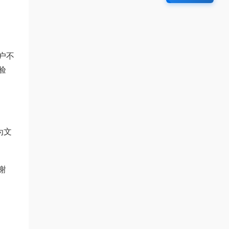
户不
验
为文
谢