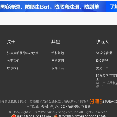
关于
其他
快速入口
法律声明及隐私权政策
站长基地
速成端管理
关于我们
网站案例
IDC管理
联系我们
前端工具
提交工单
联系客服(可直
工)
(APP扫码手
便！)
部分资源收集于网络，若侵犯了您的合法权益，请联系我们删除！
提供服务
本网站由
提供CDN加速/云储存服务
© CopyRight 2006-2022, yunsucheng.com, Inc.All Rights Reserved.
鲁ICP备2021028552号-4
鲁公网安备 37088202000325号