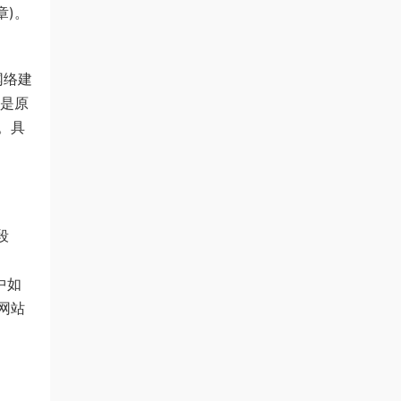
章)。
网络建
不是原
。具
段
中如
网站