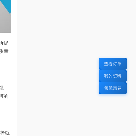
所提
质量
查看订单
我的资料
视
领优惠券
何的
择就